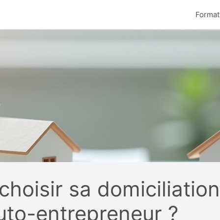
Format
hoisir sa domiciliatio
uto-entrepreneur ?