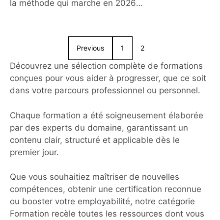
2026 ?
la méthode qui marche en 2026
Apprendre l’allemand ne nécessite
pas un budget important. En 2026,
les ressources gratuites sont plus
Previous
1
2
nombreuses, plus fiables et mieux
structurées que jamais. Ce qui
Découvrez une sélection complète de formations
compte, ce n’est pas la somme
conçues pour vous aider à progresser, que ce soit
dépensée, mais la régularité des
dans votre parcours professionnel ou personnel.
efforts. Une demi-heure par jour,
avec les bons
Chaque formation a été soigneusement élaborée
par des experts du domaine, garantissant un
contenu clair, structuré et applicable dès le
premier jour.
Que vous souhaitiez maîtriser de nouvelles
compétences, obtenir une certification reconnue
ou booster votre employabilité, notre catégorie
Formation recèle toutes les ressources dont vous