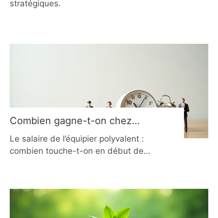
stratégiques.
Combien gagne-t-on chez
McDonald’s en 2026 ?
Le salaire de l’équipier polyvalent :
combien touche-t-on en début de
poste ? Le salaire horaire brut d’un
équipier polyvalent chez McDonald’s
est aligné sur le SMIC en vigueur, soit
12,02 € par heure en 2026.
Contrairement à certaines idées